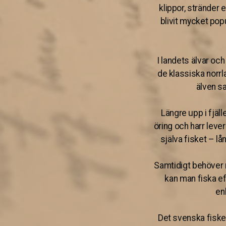
klippor, stränder 
blivit mycket popu
I landets älvar och
de klassiska norrl
älven sa
Längre upp i fjäll
öring och harr lever
själva fisket – l
Samtidigt behöver m
kan man fiska ef
en
Det svenska fiske