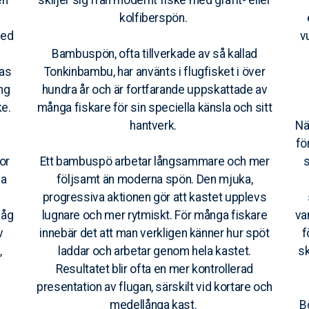
en
skiljer sig från modernt fiske med grafit- eller
kolfiberspön.
med
v
Bambuspön, ofta tillverkade av så kallad
las
Tonkinbambu, har använts i flugfisket i över
ng
hundra år och är fortfarande uppskattade av
ke.
många fiskare för sin speciella känsla och sitt
hantverk.
Nä
fö
or
Ett bambuspö arbetar långsammare och mer
s
la
följsamt än moderna spön. Den mjuka,
progressiva aktionen gör att kastet upplevs
såg
lugnare och mer rytmiskt. För många fiskare
va
v
innebär det att man verkligen känner hur spöt
f
,
laddar och arbetar genom hela kastet.
sk
Resultatet blir ofta en mer kontrollerad
presentation av flugan, särskilt vid kortare och
medellånga kast.
B