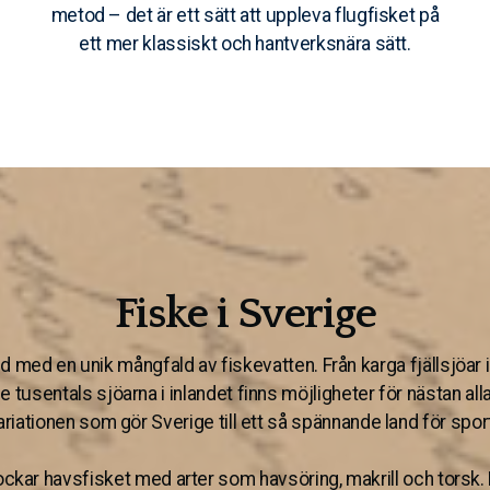
metod – det är ett sätt att uppleva flugfisket på
ett mer klassiskt och hantverksnära sätt.
Fiske i Sverige
nd med en unik mångfald av fiskevatten. Från karga fjällsjöar i n
e tusentals sjöarna i inlandet finns möjligheter för nästan alla
variationen som gör Sverige till ett så spännande land för spor
ckar havsfisket med arter som havsöring, makrill och torsk.