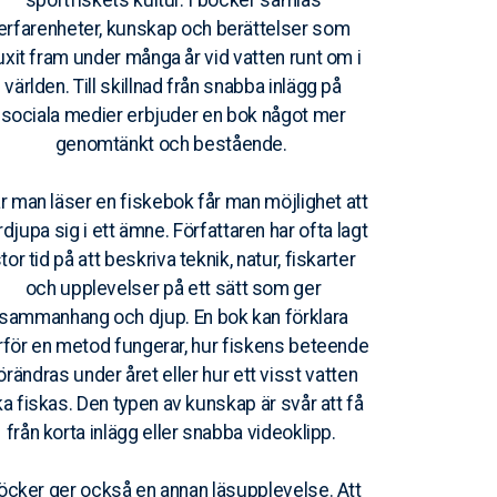
sportfiskets kultur. I böcker samlas
erfarenheter, kunskap och berättelser som
uxit fram under många år vid vatten runt om i
världen. Till skillnad från snabba inlägg på
sociala medier erbjuder en bok något mer
genomtänkt och bestående.
r man läser en fiskebok får man möjlighet att
rdjupa sig i ett ämne. Författaren har ofta lagt
tor tid på att beskriva teknik, natur, fiskarter
och upplevelser på ett sätt som ger
sammanhang och djup. En bok kan förklara
rför en metod fungerar, hur fiskens beteende
örändras under året eller hur ett visst vatten
a fiskas. Den typen av kunskap är svår att få
från korta inlägg eller snabba videoklipp.
öcker ger också en annan läsupplevelse. Att