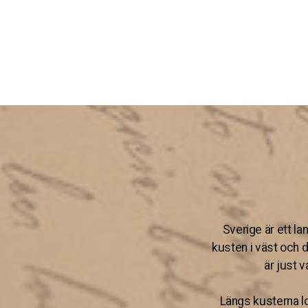
Sverige är ett la
kusten i väst och d
är just 
Längs kusterna lo