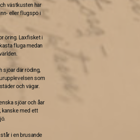
 och västkusten har
nn- eller flugspö i
r öring. Laxfisket i
h kasta fluga medan
 världen.
h sjöar där röding,
 naturupplevelsen som
 städer och vägar.
venska sjöar och åar
r, kanske med ett
jö.
står i en brusande