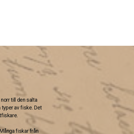
orr till den salta
 typer av fiske. Det
tfiskare.
 Många fiskar från