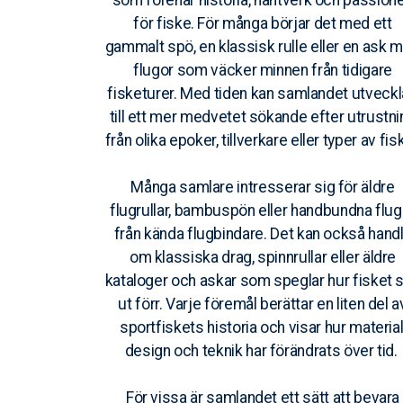
som förenar historia, hantverk och passion
för fiske. För många börjar det med ett
gammalt spö, en klassisk rulle eller en ask 
flugor som väcker minnen från tidigare
fisketurer. Med tiden kan samlandet utveck
till ett mer medvetet sökande efter utrustni
från olika epoker, tillverkare eller typer av fis
Många samlare intresserar sig för äldre
flugrullar, bambuspön eller handbundna flug
från kända flugbindare. Det kan också hand
om klassiska drag, spinnrullar eller äldre
kataloger och askar som speglar hur fisket 
ut förr. Varje föremål berättar en liten del a
sportfiskets historia och visar hur material
design och teknik har förändrats över tid.
För vissa är samlandet ett sätt att bevara