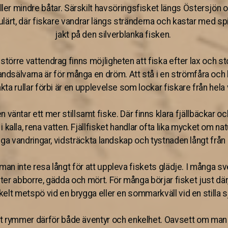
eller mindre båtar. Särskilt havsöringsfisket längs Östersjön
lärt, där fiskare vandrar längs stränderna och kastar med spi
jakt på den silverblanka fisken.
 större vattendrag finns möjligheten att fiska efter lax och sto
andsälvarna är för många en dröm. Att stå i en strömfåra oc
kta rullar förbi är en upplevelse som lockar fiskare från hela
en väntar ett mer stillsamt fiske. Där finns klara fjällbäckar oc
 i kalla, rena vatten. Fjällfisket handlar ofta lika mycket om
ånga vandringar, vidsträckta landskap och tystnaden långt från
an inte resa långt för att uppleva fiskets glädje. I många s
ter abborre, gädda och mört. För många börjar fisket just dä
kelt metspö vid en brygga eller en sommarkväll vid en stilla s
t rymmer därför både äventyr och enkelhet. Oavsett om man 