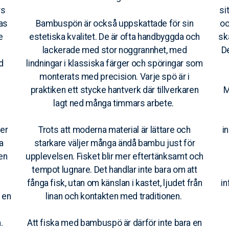
rs
si
tas
Bambuspön är också uppskattade för sin
oc
e
estetiska kvalitet. De är ofta handbyggda och
sk
lackerade med stor noggrannhet, med
D
d
lindningar i klassiska färger och spöringar som
monterats med precision. Varje spö är i
praktiken ett stycke hantverk där tillverkaren
M
lagt ned många timmars arbete.
ter
Trots att moderna material är lättare och
i
a
starkare väljer många ändå bambu just för
en
upplevelsen. Fisket blir mer eftertänksamt och
tempot lugnare. Det handlar inte bara om att
fånga fisk, utan om känslan i kastet, ljudet från
in
 en
linan och kontakten med traditionen.
.
Att fiska med bambuspö är därför inte bara en